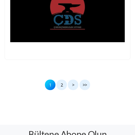
1
2
>
>>
Bültene Abone Olun